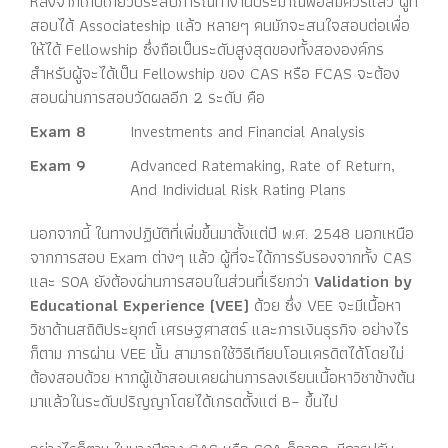
หลังจากเก็บเกี่ยวประสบการณ์ทำงานประมาณพอสมควรแล้ว ผู้ที่
สอบได้ Associateship แล้ว หลายๆ คนมักจะสนใจสอบต่อเพื่อ
ให้ได้ Fellowship ซึ่งถือเป็นระดับสูงสุดของทั้งสององค์กร
สำหรับผู้จะได้เป็น Fellowship ของ CAS หรือ FCAS จะต้อง
สอบผ่านการสอบวัดผลอีก 2 ระดับ คือ
Exam 8
Investments and Financial Analysis
Exam 9
Advanced Ratemaking, Rate of Return,
And Individual Risk Rating Plans
นอกจากนี้ ในทางปฏิบัติที่เพิ่มขึ้นมาตั้งแต่ปี พ.ศ. 2548 นอกเหนือ
จากการสอบ Exam ต่างๆ แล้ว ผู้ที่จะได้การรับรองจากทั้ง CAS
และ SOA ยังต้องผ่านการสอบในส่วนที่เรียกว่า
Validation by
Educational Experience (VEE)
ด้วย ซึ่ง VEE จะมีเนื้อหา
วิชาด้านสถิติประยุกต์ เศรษฐศาสตร์ และการเงินธุรกิจ อย่างไร
ก็ตาม การผ่าน VEE นั้น สามารถใช้วิธีเทียบโอนเครดิตได้โดยไม่
ต้องสอบด้วย หากผู้เข้าสอบเคยผ่านการลงเรียนเนื้อหาวิชาข้างต้น
มาแล้วในระดับปริญญาโดยได้เกรดตั้งแต่ B– ขึ้นไป