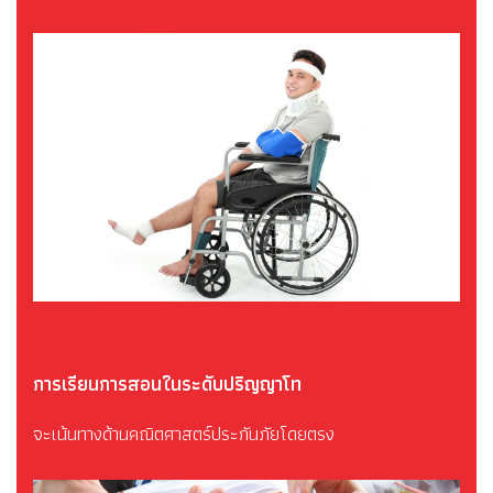
การเรียนการสอนในระดับปริญญาโท
จะเน้นทางด้านคณิตศาสตร์ประกันภัยโดยตรง